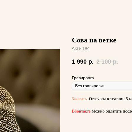
Сова на ветке
SKU:
189
1 990
р.
2 100
р.
Гравировка
Заказать
Отвечаем в течении 5 м
ВКонтакте
Можно оплатить посл
отправлен
свой заказ