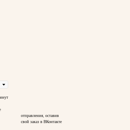
инут
е
ия, оставив
 в ВКонтакте