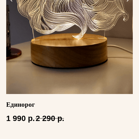
Единорог
З
1 990
р.
2 290
р.
1