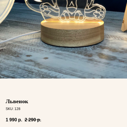
Львенок
SKU:
128
1 990
р.
2 290
р.