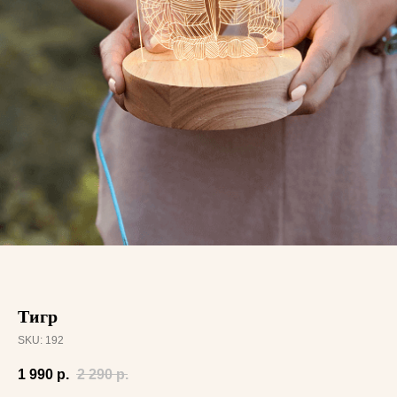
Тигр
SKU:
192
1 990
р.
2 290
р.