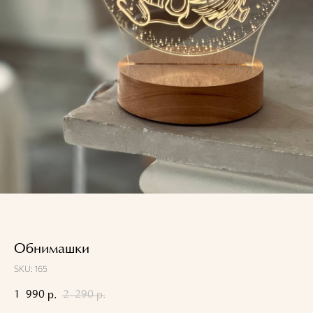
Обнимашки
SKU:
165
1 990
2 290
р.
р.