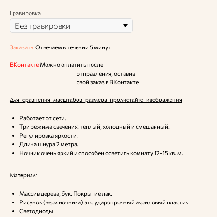
Гравировка
Заказать
Отвечаем в течении 5 минут
ВКонтакте
Можно оплатить после
отправления, оставив
свой заказ в ВКонтакте
Для сравнения масштабов размера пролистайте изображения
Работает от сети.
Три режима свечения: теплый, холодный и смешанный.
Регулировка яркости.
Длина шнура 2 метра.
Ночник очень яркий и способен осветить комнату 12-15 кв. м.
Материал:
Массив дерева, бук. Покрытие лак.
Рисунок (верх ночника) это ударопрочный акриловый пластик
Светодиоды