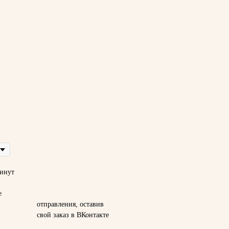
инут
е
ия, оставив
 в ВКонтакте